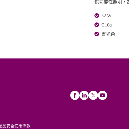
供功能性照明，
32 W
G10q
晝光色
產品安全
使用條款