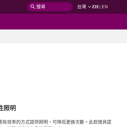
搜尋
台灣
ZH
|
EN
性照明
L/TLDs 用有效率的方式提供照明，可降低更換次數。此款燈具提