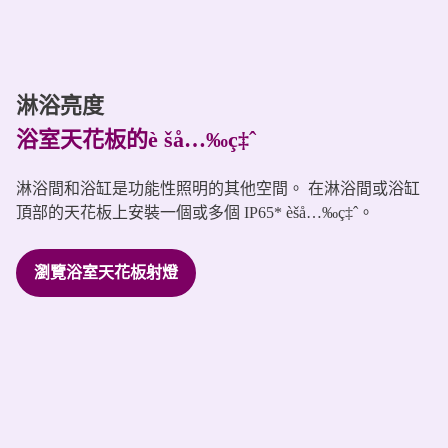
淋浴亮度
浴室天花板的è šå…‰ç‡ˆ
淋浴間和浴缸是功能性照明的其他空間。 在淋浴間或浴缸
頂部的天花板上安裝一個或多個 IP65* èšå…‰ç‡ˆ。
瀏覽浴室天花板射燈