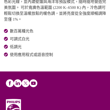
色彩光線，並內建壁爐與海洋等預設模式，隨時隨地營造完
美氛圍。 可於寬廣色溫範圍 (2200 K–6500 K) 內，冷色調可
輕鬆切換至溫暖放鬆的暖色調，並將亮度從全強度順暢調降
至僅 1%。
數百萬種光色
可調式白光
低調光
使用應用程式或語音控制