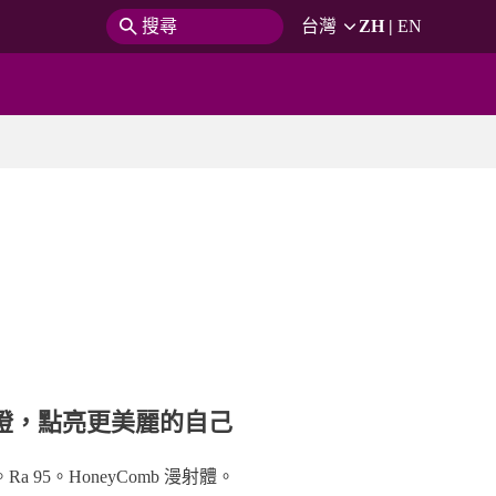
搜尋
台灣
ZH
|
EN
燈，點亮更美麗的自己
 95。HoneyComb 漫射體。